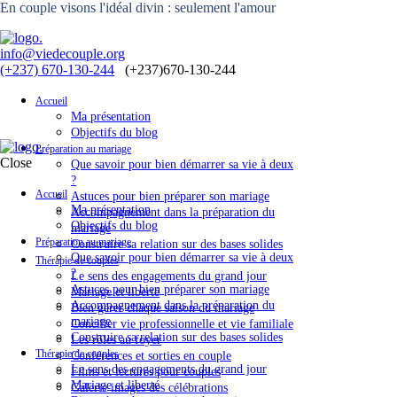
En couple visons l'idéal divin : seulement l'amour
info@viedecouple.org
(+237) 670-130-244
Accueil
Ma présentation
Objectifs du blog
Préparation au mariage
Close
Que savoir pour bien démarrer sa vie à deux
?
Accueil
Astuces pour bien préparer son mariage
Ma présentation
Accompagnement dans la préparation du
Objectifs du blog
mariage
Préparation au mariage
Construire sa relation sur des bases solides
Que savoir pour bien démarrer sa vie à deux
Thérapie de couples
?
Le sens des engagements du grand jour
Astuces pour bien préparer son mariage
Mariage et liberté
Accompagnement dans la préparation du
Bien gérer chaque saison du mariage
mariage
Concilier vie professionnelle et vie familiale
Construire sa relation sur des bases solides
Les rôles au foyer
Thérapie de couples
Conférences et sorties en couple
Le sens des engagements du grand jour
Films et lectures pour couples
Mariage et liberté
Galerie images des célébrations