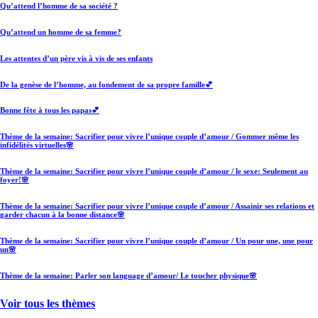
Qu’attend l’homme de sa société ?
Qu’attend un homme de sa femme?
Les attentes d’un père vis à vis de ses enfants
De la genèse de l’homme, au fondement de sa propre famille💕
Bonne fête à tous les papas💕
Thème de la semaine: Sacrifier pour vivre l’unique couple d’amour / Gommer même les
infidélités virtuelles🌸
Thème de la semaine: Sacrifier pour vivre l’unique couple d’amour / le sexe: Seulement au
foyer!🌸
Thème de la semaine: Sacrifier pour vivre l’unique couple d’amour / Assainir ses relations et
garder chacun à la bonne distance🌸
Thème de la semaine: Sacrifier pour vivre l’unique couple d’amour / Un pour une, une pour
un🌸
Thème de la semaine: Parler son language d’amour/ Le toucher physique🌸
Voir tous les thèmes