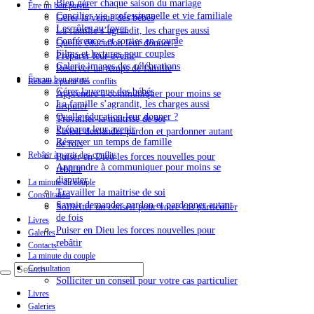
Bien gérer chaque saison du mariage
Être un bon parent
Concilier vie professionnelle et vie familiale
Gérer la venue des bébés
Les rôles au foyer
La famille s’agrandit, les charges aussi
Conférences et sorties en couple
Quelle éducation leur donner ?
Films et lectures pour couples
Préparer leur avenir
Galerie images des célébrations
Réserver un temps de famille
Être un bon parent
Rebâtir à partir des conflits
Gérer la venue des bébés
Apprendre à communiquer pour moins se
La famille s’agrandit, les charges aussi
disputer
Quelle éducation leur donner ?
Travailler la maitrise de soi
Préparer leur avenir
Savoir demander pardon et pardonner autant
Réserver un temps de famille
de fois
Rebâtir à partir des conflits
Puiser en Dieu les forces nouvelles pour
Apprendre à communiquer pour moins se
rebâtir
disputer
La minute du couple
Travailler la maitrise de soi
Consultation
Savoir demander pardon et pardonner autant
Solliciter un conseil pour votre cas particulier
de fois
Livres
Puiser en Dieu les forces nouvelles pour
Galeries
rebâtir
Contacts
La minute du couple
Consultation
Solliciter un conseil pour votre cas particulier
Livres
Galeries