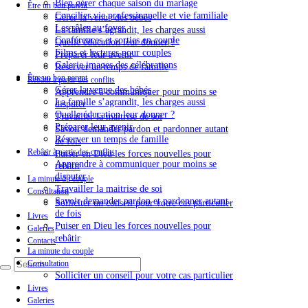
Bien gérer chaque saison du mariage
Être un bon parent
Concilier vie professionnelle et vie familiale
Gérer la venue des bébés
Les rôles au foyer
La famille s’agrandit, les charges aussi
Conférences et sorties en couple
Quelle éducation leur donner ?
Films et lectures pour couples
Préparer leur avenir
Galerie images des célébrations
Réserver un temps de famille
Être un bon parent
Rebâtir à partir des conflits
Gérer la venue des bébés
Apprendre à communiquer pour moins se
La famille s’agrandit, les charges aussi
disputer
Quelle éducation leur donner ?
Travailler la maitrise de soi
Préparer leur avenir
Savoir demander pardon et pardonner autant
Réserver un temps de famille
de fois
Rebâtir à partir des conflits
Puiser en Dieu les forces nouvelles pour
Apprendre à communiquer pour moins se
rebâtir
disputer
La minute du couple
Travailler la maitrise de soi
Consultation
Savoir demander pardon et pardonner autant
Solliciter un conseil pour votre cas particulier
de fois
Livres
Puiser en Dieu les forces nouvelles pour
Galeries
rebâtir
Contacts
La minute du couple
Consultation
Solliciter un conseil pour votre cas particulier
Livres
Galeries