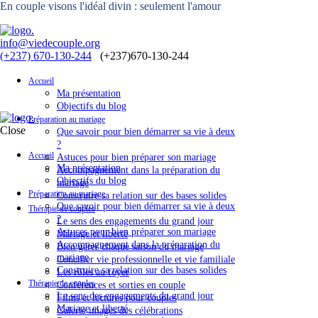
En couple visons l'idéal divin : seulement l'amour
info@viedecouple.org
(+237) 670-130-244
Accueil
Ma présentation
Objectifs du blog
Préparation au mariage
Close
Que savoir pour bien démarrer sa vie à deux
?
Accueil
Astuces pour bien préparer son mariage
Ma présentation
Accompagnement dans la préparation du
Objectifs du blog
mariage
Préparation au mariage
Construire sa relation sur des bases solides
Que savoir pour bien démarrer sa vie à deux
Thérapie de couples
?
Le sens des engagements du grand jour
Astuces pour bien préparer son mariage
Mariage et liberté
Accompagnement dans la préparation du
Bien gérer chaque saison du mariage
mariage
Concilier vie professionnelle et vie familiale
Construire sa relation sur des bases solides
Les rôles au foyer
Thérapie de couples
Conférences et sorties en couple
Le sens des engagements du grand jour
Films et lectures pour couples
Mariage et liberté
Galerie images des célébrations