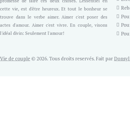
promesse de faire ces deux choses. L'essentiel en
Rebâ
cette vie, est d'être heureux. Et tout le bonheur se
Pou
trouve dans le verbe aimer. Aimer c'est poser des
Pou
actes d'amour. Aimer c'est vivre. En couple, visons
l'idéal divin: Seulement l'amour!
Pour
Vie de couple
© 2026. Tous droits reservés. Fait par
Donsyl