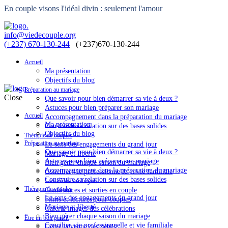
En couple visons l'idéal divin : seulement l'amour
info@viedecouple.org
(+237) 670-130-244
Accueil
Ma présentation
Objectifs du blog
Préparation au mariage
Close
Que savoir pour bien démarrer sa vie à deux ?
Astuces pour bien préparer son mariage
Accueil
Accompagnement dans la préparation du mariage
Ma présentation
Construire sa relation sur des bases solides
Objectifs du blog
Thérapie de couples
Préparation au mariage
Le sens des engagements du grand jour
Que savoir pour bien démarrer sa vie à deux ?
Mariage et liberté
Astuces pour bien préparer son mariage
Bien gérer chaque saison du mariage
Accompagnement dans la préparation du mariage
Concilier vie professionnelle et vie familiale
Construire sa relation sur des bases solides
Les rôles au foyer
Thérapie de couples
Conférences et sorties en couple
Le sens des engagements du grand jour
Films et lectures pour couples
Mariage et liberté
Galerie images des célébrations
Bien gérer chaque saison du mariage
Être un bon parent
Concilier vie professionnelle et vie familiale
Gérer la venue des bébés