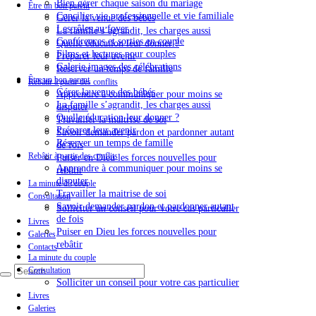
Bien gérer chaque saison du mariage
Être un bon parent
Concilier vie professionnelle et vie familiale
Gérer la venue des bébés
Les rôles au foyer
La famille s’agrandit, les charges aussi
Conférences et sorties en couple
Quelle éducation leur donner ?
Films et lectures pour couples
Préparer leur avenir
Galerie images des célébrations
Réserver un temps de famille
Être un bon parent
Rebâtir à partir des conflits
Gérer la venue des bébés
Apprendre à communiquer pour moins se
La famille s’agrandit, les charges aussi
disputer
Quelle éducation leur donner ?
Travailler la maitrise de soi
Préparer leur avenir
Savoir demander pardon et pardonner autant
Réserver un temps de famille
de fois
Rebâtir à partir des conflits
Puiser en Dieu les forces nouvelles pour
Apprendre à communiquer pour moins se
rebâtir
disputer
La minute du couple
Travailler la maitrise de soi
Consultation
Savoir demander pardon et pardonner autant
Solliciter un conseil pour votre cas particulier
de fois
Livres
Puiser en Dieu les forces nouvelles pour
Galeries
rebâtir
Contacts
La minute du couple
Consultation
Solliciter un conseil pour votre cas particulier
Livres
Galeries