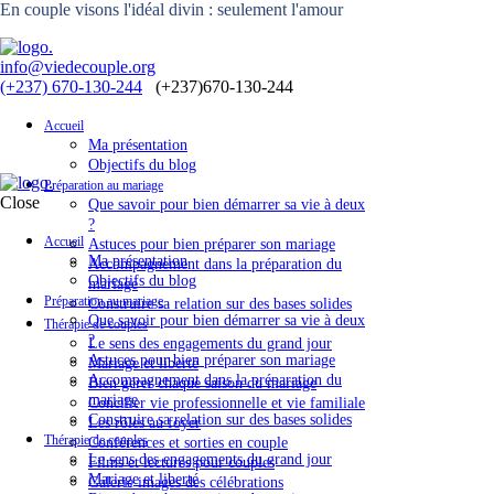
En couple visons l'idéal divin : seulement l'amour
info@viedecouple.org
(+237) 670-130-244
Accueil
Ma présentation
Objectifs du blog
Préparation au mariage
Close
Que savoir pour bien démarrer sa vie à deux
?
Accueil
Astuces pour bien préparer son mariage
Ma présentation
Accompagnement dans la préparation du
Objectifs du blog
mariage
Préparation au mariage
Construire sa relation sur des bases solides
Que savoir pour bien démarrer sa vie à deux
Thérapie de couples
?
Le sens des engagements du grand jour
Astuces pour bien préparer son mariage
Mariage et liberté
Accompagnement dans la préparation du
Bien gérer chaque saison du mariage
mariage
Concilier vie professionnelle et vie familiale
Construire sa relation sur des bases solides
Les rôles au foyer
Thérapie de couples
Conférences et sorties en couple
Le sens des engagements du grand jour
Films et lectures pour couples
Mariage et liberté
Galerie images des célébrations